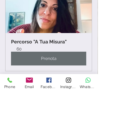
Percorso "A Tua Misura"
60
Prenota
Phone
Email
Facebook
Instagram
Whatsapp
Se hai bisogno di pormi delle 
domande relativamente ai percorsi, 