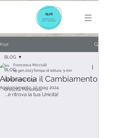
Post
BLOG
Francesca Micciulli
BLOG
19 gen 2023
Tempo di lettura: 3 min
Abbraccia il Cambiamento
Benessere Yoga
Aggiornamento:
10 mag 2024
Crescita Personale
...e ritrova la tua Unicità!